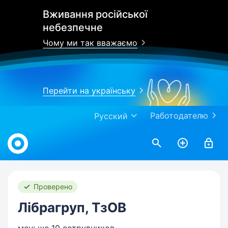
Вживання російської
небезпечне
Чому ми так вважаємо
Перейти на українську
Работодателю
Русский
Work.ua
Проверено
Лібрагруп, ТзОВ