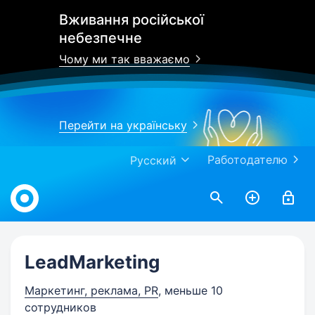
Вживання російської
небезпечне
Чому ми так вважаємо
Перейти на українську
Работодателю
Русский
Work.ua
LeadMarketing
Маркетинг, реклама, PR
, меньше 10
сотрудников