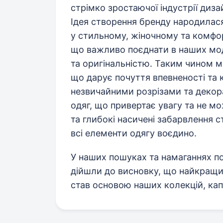
стрімко зростаючої індустрії диза
Ідея створення бренду народилася
у стильному, жіночному та комфо
що важливо поєднати в наших мод
та оригінальністю. Таким чином м
що дарує почуття впевненості та
незвичайними розрізами та деко
одяг, що привертає увагу та не 
та глибокі насичені забарвлення 
всі елементи одягу воєдино.
У наших пошуках та намаганнях по
дійшли до висновку, що найкращий
став основою наших колекцій, кап