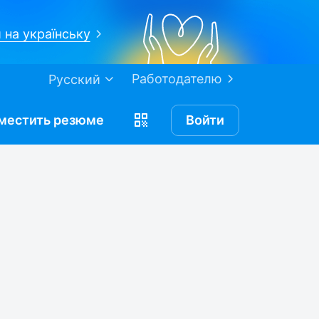
 на українську
Работодателю
Русский
местить
резюме
Войти