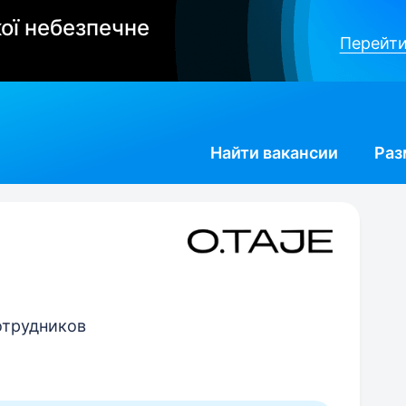
ої небезпечне
Перейти
Найти
вакансии
Раз
сотрудников