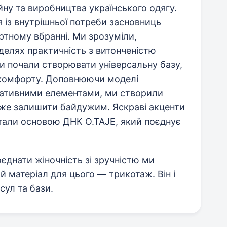
йну та виробництва українського одягу.
 із внутрішньої потреби засновниць
ртному вбранні. Ми зрозуміли,
елях практичність з витонченістю
и почали створювати універсальну базу,
 комфорту. Доповнюючи моделі
ративними елементами, ми створили
може залишити байдужим. Яскраві акценти
стали основою ДНК O.TAJE, який поєднує
єднати жіночність зі зручністю ми
 матеріал для цього — трикотаж. Він і
сул та бази.