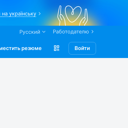
 на українську
Работодателю
Русский
местить
резюме
Войти