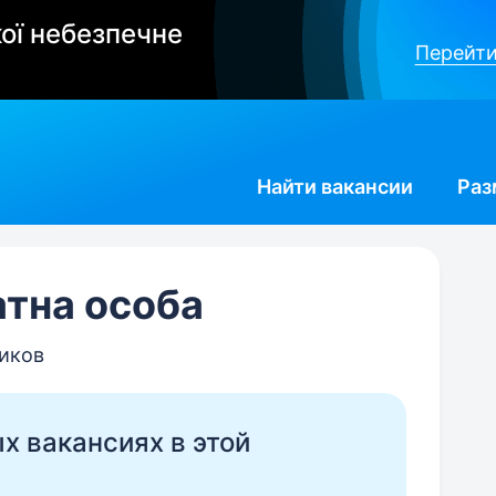
ої небезпечне
Перейти
Найти
вакансии
Раз
атна особа
ников
ых вакансиях в этой