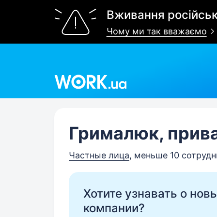
Вживання російськ
Чому ми так вважаємо
Work.ua
Грималюк, прив
Частные лица
, меньше 10 сотруд
Хотите узнавать о нов
компании?