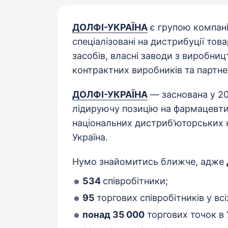
ДОЛФІ-УКРАЇНА
є групою компаній
спеціалізовані на дистрибуції тов
засобів, власні заводи з виробни
контрактних виробників та партнері
ДОЛФІ-УКРАЇНА
— заснована у 20
лідируючу позицію на фармацевти
національних дистриб’юторських к
Україна.
Нумо знайомитись ближче, адже
534
співробітники;
95
торгових співробітників у всі
понад 35 000
торгових точок в У