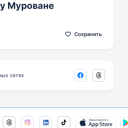
 у Муроване
Сохранить
ных сетях
Facebook share lin
Threads sha