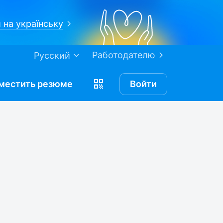
 на українську
Работодателю
Русский
местить
резюме
Войти