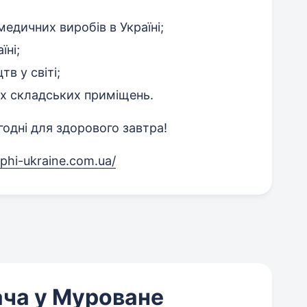
едичних виробів в Україні;
їні;
в у світі;
х складських приміщень.
одні для здорового завтра!
lphi-ukraine.com.ua/
ача у Муроване