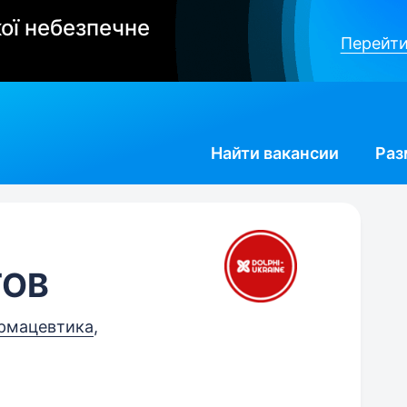
ої небезпечне
Перейти
Найти
вакансии
Раз
ТОВ
рмацевтика
,