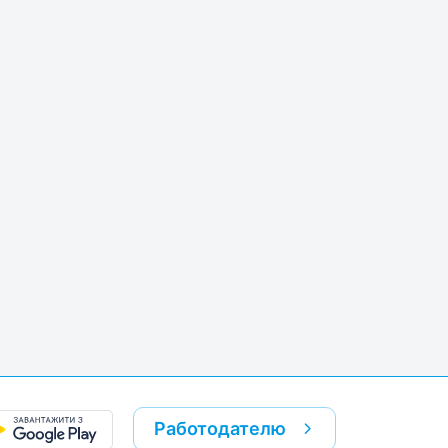
k
re link
Работодателю