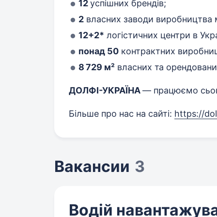
12
успішних брендів;
2
власних заводи виробництва м
12+2*
логістичних центри в Укра
понад 50
контрактних виробницт
8 729 м²
власних та орендовани
ДОЛФІ-УКРАЇНА
— працюємо сьог
Більше про нас на сайті:
https://do
Вакансии
3
Водій навантажув