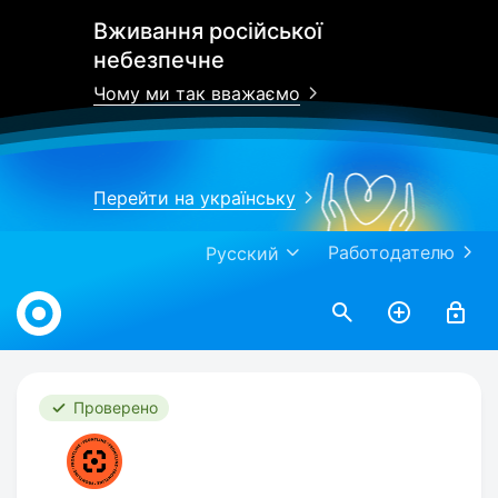
Вживання російської
небезпечне
Чому ми так вважаємо
Перейти на українську
Работодателю
Русский
Work.ua
Проверено