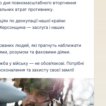
го дня повномасштабного вторгнення
сальних втрат противнику.
іях по деокупації нашої країни:
а Херсонщина — заслуга і наших
ованих людей, які прагнуть наближати
тями, розумом та фаховими діями.
ба у війську — не обов’язкові. Потрібні
коналення та захисту своєї землі!