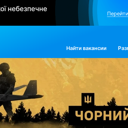
ої небезпечне
Перейти
Найти
вакансии
Раз