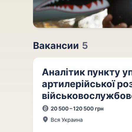
Вакансии
5
Аналітик пункту у
артилерійської роз
військовослужбов
20 500 – 120 500 грн
Вся Украина