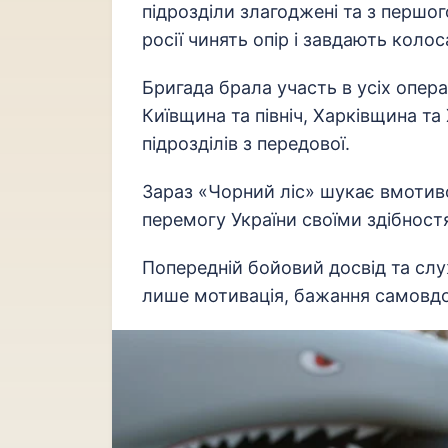
підрозділи злагоджені та з першо
росії чинять опір і завдають коло
Бригада брала участь в усіх операц
Київщина та північ, Харківщина т
підрозділів з передової.
Зараз «Чорний ліс» шукає вмотив
перемогу України своїми здібнос
Попередній бойовий досвід та служ
лише мотивація, бажання самовдос