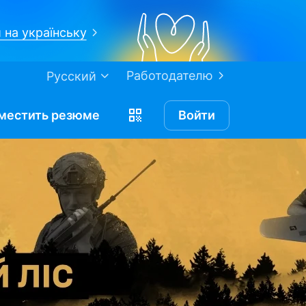
 на українську
Работодателю
Русский
местить
резюме
Войти