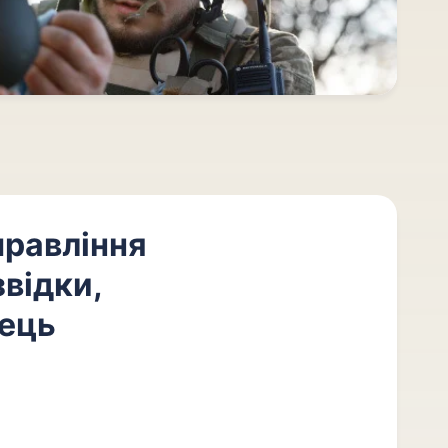
правління
відки,
ець