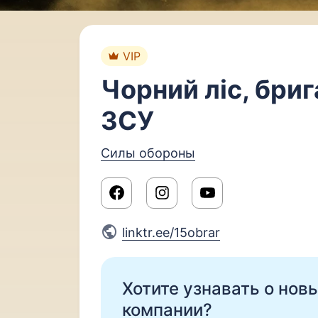
VIP
Чорний ліс, бри
ЗСУ
Силы обороны
linktr.ee/15obrar
Хотите узнавать о нов
компании?