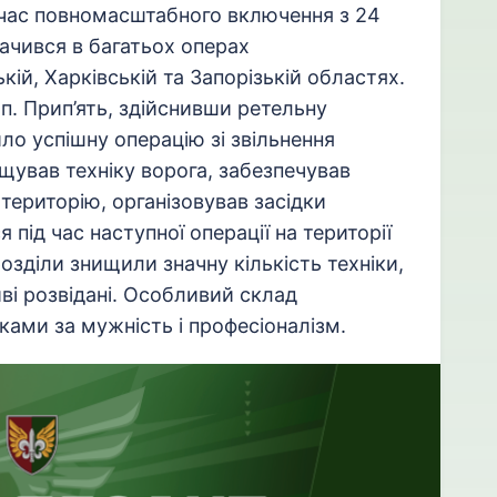
ас повномасштабного включення з 24
ачився в багатьох операх
кій, Харківській та Запорізькій областях.
п. Прип’ять, здійснивши ретельну
ло успішну операцію зі звільнення
ищував техніку ворога, забезпечував
 територію, організовував засідки
 під час наступної операції на території
розділи знищили значну кількість техніки,
ві розвідані. Особливий склад
ами за мужність і професіоналізм.