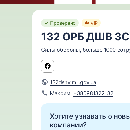
Проверено
VIP
132 ОРБ ДШВ З
Силы обороны
, больше 1000 сот
132dshv.mil.gov.ua
Максим
,
+380981322132
Хотите узнавать о нов
компании?