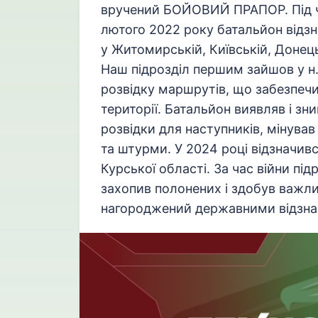
вручений БОЙОВИЙ ПРАПОР. Під ч
лютого 2022 року батальйон відзн
у Житомирській, Київській, Донець
Наш підрозділ першим зайшов у н.
розвідку маршрутів, що забезпечи
території. Батальйон виявляв і зн
розвідки для наступників, мінував
та штурми. У 2024 році відзначився
Курської області. За час війни під
захопив полонених і здобув важли
нагороджений державними відзнак