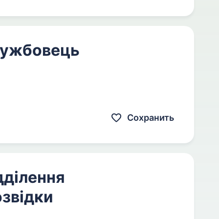
службовець
Сохранить
дділення
озвідки