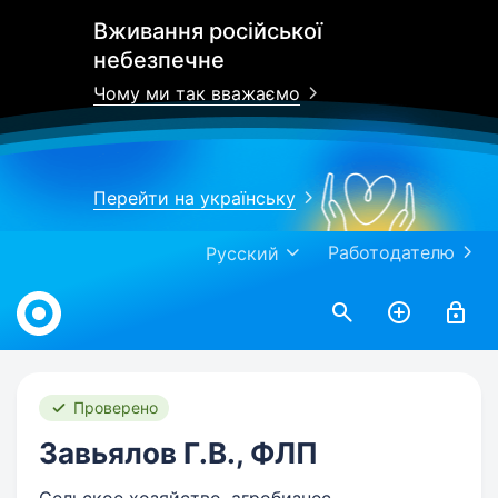
Вживання російської
небезпечне
Чому ми так вважаємо
Перейти на українську
Работодателю
Русский
Work.ua
Проверено
Завьялов Г.В., ФЛП