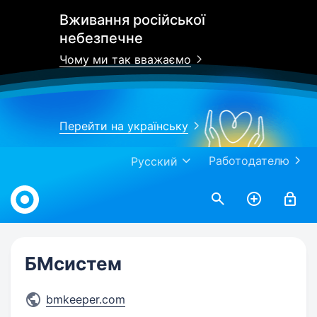
Вживання російської
небезпечне
Чому ми так вважаємо
Перейти на українську
Работодателю
Русский
Work.ua
БМсистем
bmkeeper.com