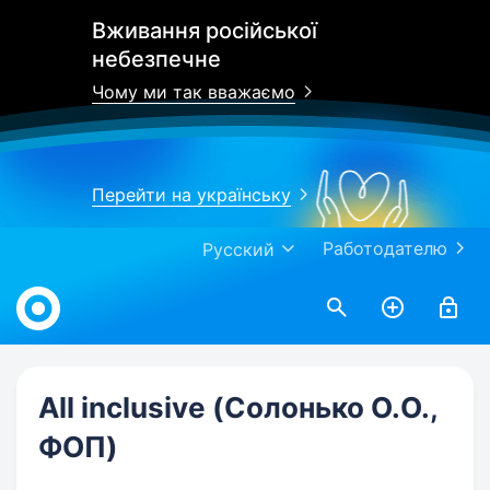
Вживання російської
небезпечне
Чому ми так вважаємо
Перейти на українську
Работодателю
Русский
Work.ua
All inclusive (Солонько О.О.,
ФОП)