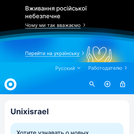
Вживання російської
небезпечне
Чому ми так вважаємо
Перейти на українську
Работодателю
Русский
Work.ua
Unixisrael
Хотите узнавать о новых