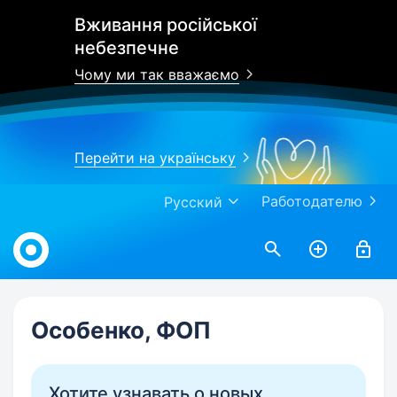
Вживання російської
небезпечне
Чому ми так вважаємо
Перейти на українську
Работодателю
Русский
Work.ua
Особенко, ФОП
Хотите узнавать о новых