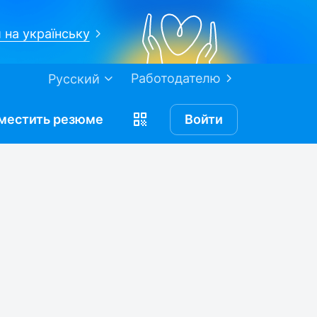
 на українську
Работодателю
Русский
местить
резюме
Войти