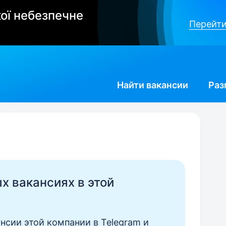
ої небезпечне
Перейти
Найти
вакансии
Раз
ых вакансиях в этой
нсии этой компании в Telegram и