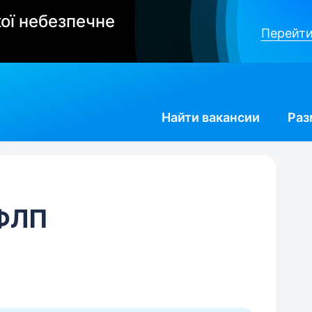
ої небезпечне
Перейти
Найти
вакансии
Раз
 ФЛП