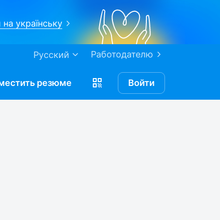
 на українську
Работодателю
Русский
местить
резюме
Войти