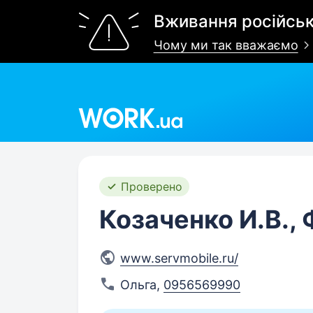
Вживання російськ
Чому ми так вважаємо
Work.ua
Проверено
Козаченко И.В.,
www.servmobile.ru/
Ольга
,
0956569990