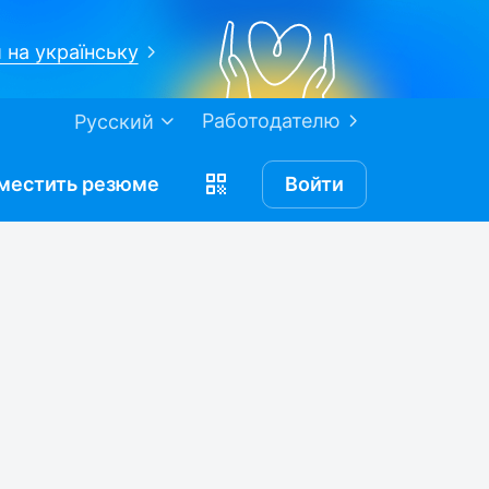
 на українську
Работодателю
Русский
местить
резюме
Войти