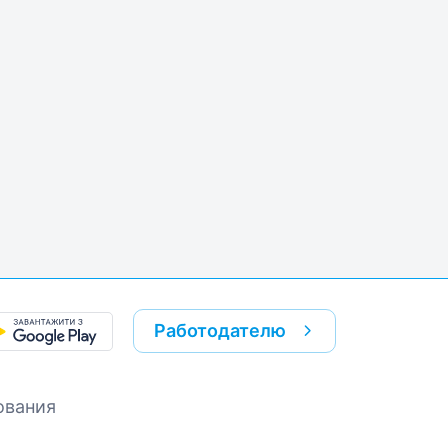
k
re link
Работодателю
ования