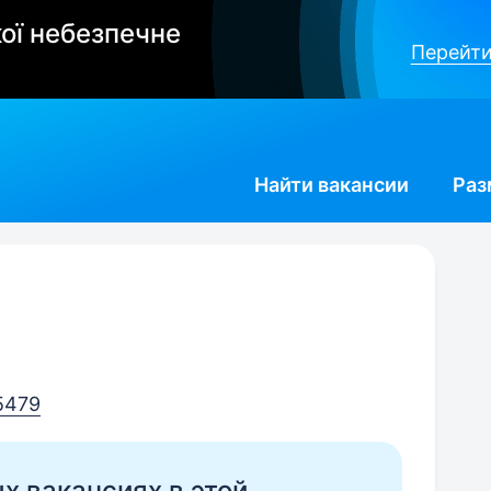
ої небезпечне
Перейти
Найти
вакансии
Раз
5479
ых вакансиях в этой