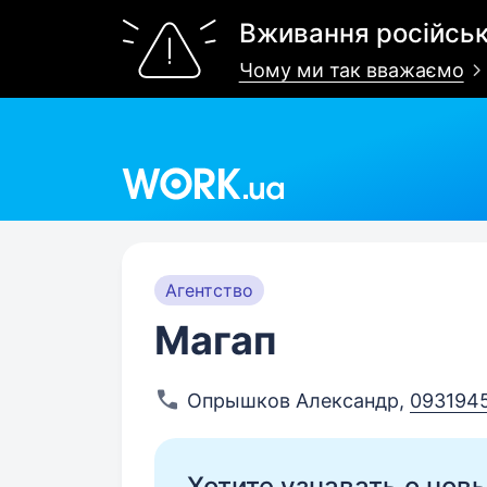
Вживання російськ
Чому ми так вважаємо
Work.ua
Агентство
Магап
Опрышков Александр
,
093194
Хотите узнавать о нов