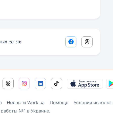
ных сетях
Facebook share lin
Threads sha
а
Новости Work.ua
Помощь
Условия использ
 работы №1 в Украине.