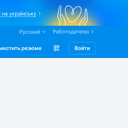
 на українську
Работодателю
Русский
местить
резюме
Войти