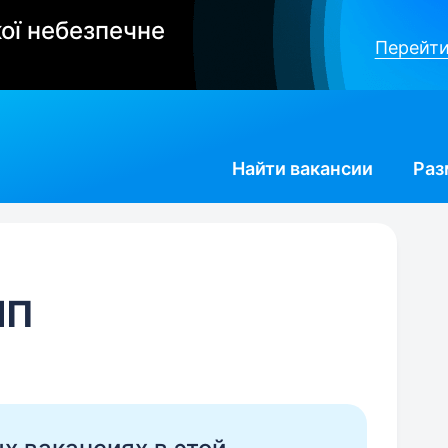
ої небезпечне
Перейти
Найти
вакансии
Раз
ЛП