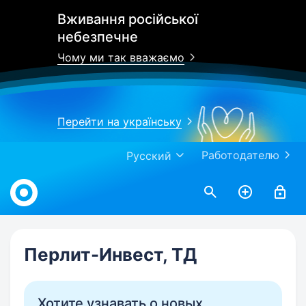
Вживання російської
небезпечне
Чому ми так вважаємо
Перейти на українську
Работодателю
Русский
Work.ua
Перлит-Инвест, ТД
Хотите узнавать о новых