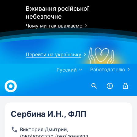
Вживання російської
небезпечне
Чому ми так вважаємо
Перейти на українську
Работодателю
Русский
Work.ua
Сербина И.Н., ФЛП
Виктория Дмитрий
,
(050)6002770 (050)1055892