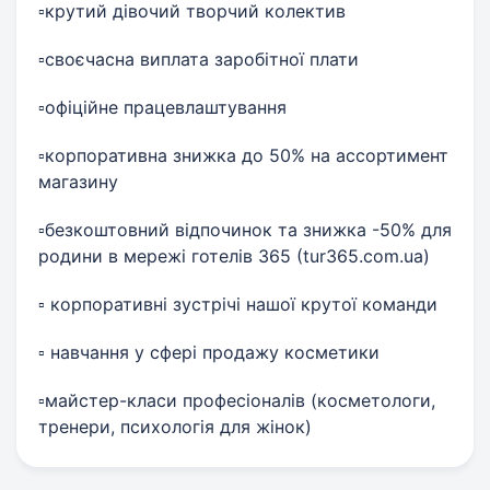
▫️крутий дівочий творчий колектив
▫️своєчасна виплата заробітної плати
▫️офіційне працевлаштування
▫️корпоративна знижка до 50% на ассортимент
магазину
▫️безкоштовний відпочинок та знижка -50% для
родини в мережі готелів 365 (tur365.com.ua)
▫️ корпоративні зустрічі нашої крутої команди
▫️ навчання у сфері продажу косметики
▫️майстер-класи професіоналів (косметологи,
тренери, психологія для жінок)