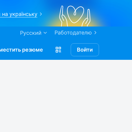
 на українську
Работодателю
Русский
местить
резюме
Войти