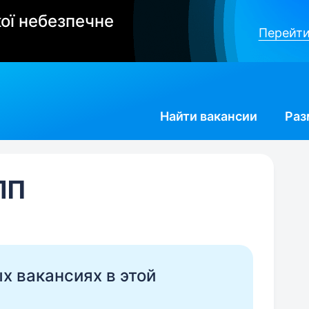
ої небезпечне
Перейти
Найти
вакансии
Раз
ЛП
ых вакансиях в этой