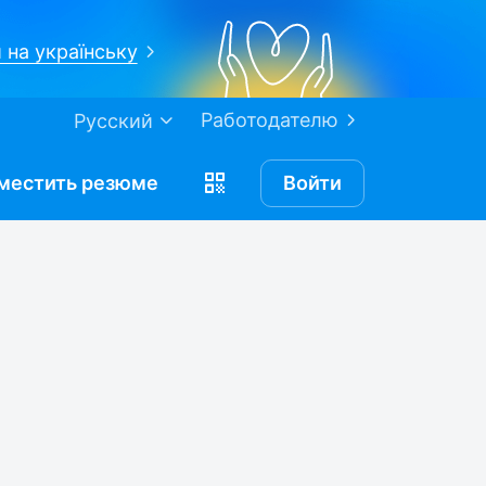
 на українську
Работодателю
Русский
местить
резюме
Войти