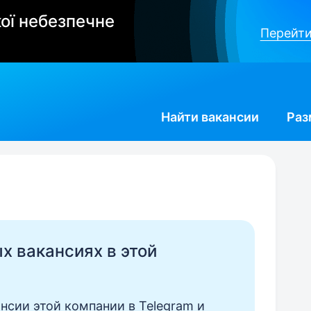
ої небезпечне
Перейти
Найти
вакансии
Раз
ых вакансиях в этой
нсии этой компании в Telegram и