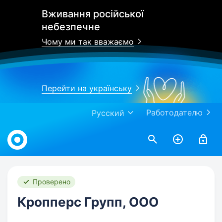
Вживання російської
небезпечне
Чому ми так вважаємо
Перейти на українську
Работодателю
Русский
Work.ua
Проверено
Кропперс Групп, ООО