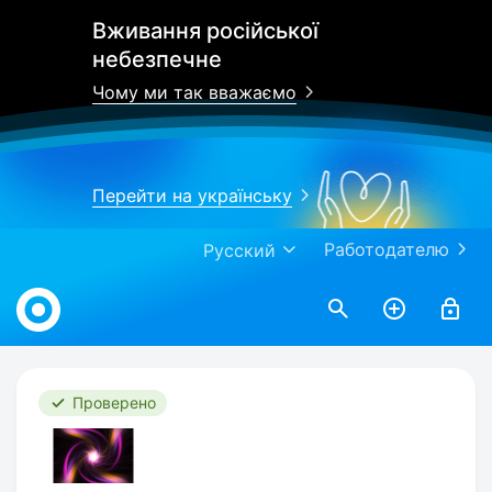
Вживання російської
небезпечне
Чому ми так вважаємо
Перейти на українську
Работодателю
Русский
Work.ua
Проверено