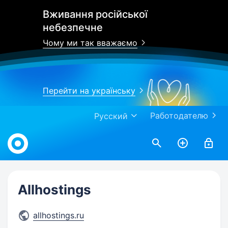
Вживання російської
небезпечне
Чому ми так вважаємо
Перейти на українську
Работодателю
Русский
Work.ua
Allhostings
allhostings.ru