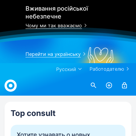
Вживання російської
небезпечне
Чому ми так вважаємо
Перейти на українську
Работодателю
Русский
Work.ua
Top consult
Хотите узнавать о новых