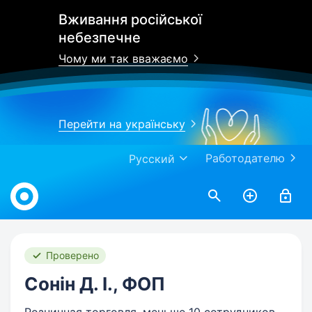
Вживання російської
небезпечне
Чому ми так вважаємо
Перейти на українську
Работодателю
Русский
Work.ua
Проверено
Сонін Д. І., ФОП