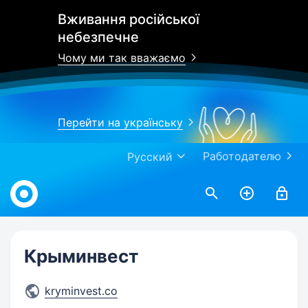
Вживання російської
небезпечне
Чому ми так вважаємо
Перейти на українську
Работодателю
Русский
Work.ua
Крыминвест
kryminvest.co