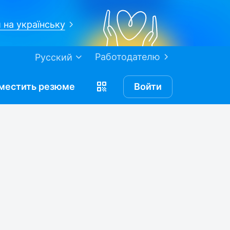
 на українську
Работодателю
Русский
местить
резюме
Войти