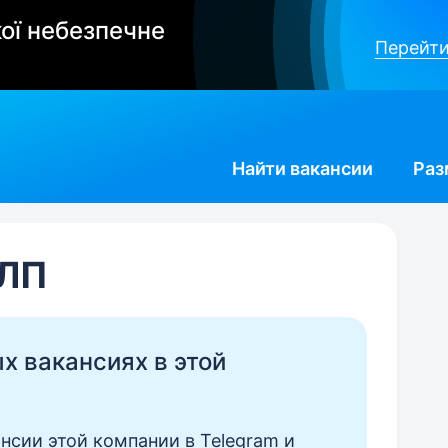
ої небезпечне
Перейти
Найти
вакансии
Раз
ФЛП
ых вакансиях в этой
нсии этой компании в Telegram и