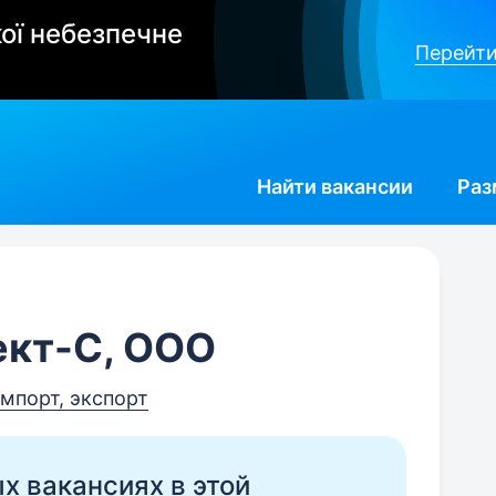
ої небезпечне
Перейти
Найти
вакансии
Раз
кт-С, ООО
импорт, экспорт
ых вакансиях в этой