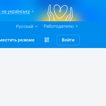
 на українську
Работодателю
Русский
местить
резюме
Войти