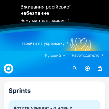
Вживання російської
небезпечне
Чому ми так вважаємо
Перейти на українську
Работодателю
Русский
Work.ua
Sprints
Хотите узнавать о новых