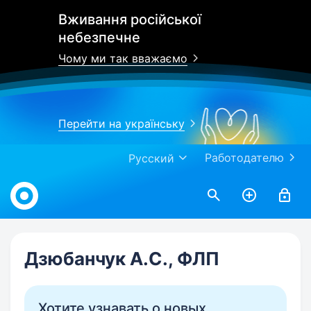
Вживання російської
небезпечне
Чому ми так вважаємо
Перейти на українську
Работодателю
Русский
Work.ua
Дзюбанчук А.С., ФЛП
Хотите узнавать о новых