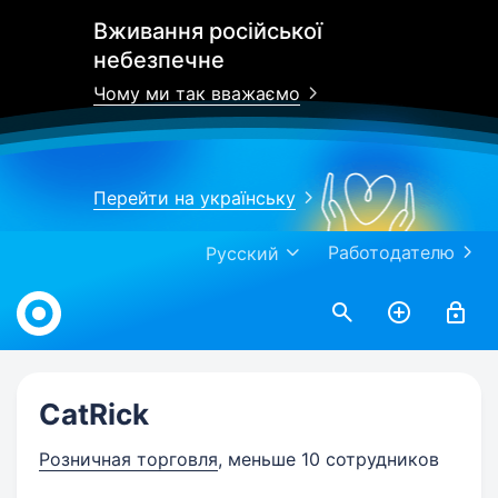
Вживання російської
небезпечне
Чому ми так вважаємо
Перейти на українську
Работодателю
Русский
Work.ua
CatRick
Розничная торговля
, меньше 10 сотрудников