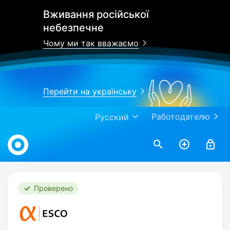
Вживання російської
небезпечне
Чому ми так вважаємо
Перейти на українську
Работодателю
Русский
Work.ua
Проверено