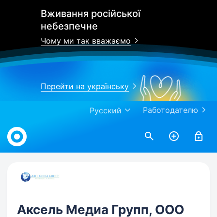
Вживання російської
небезпечне
Чому ми так вважаємо
Перейти на українську
Работодателю
Русский
Work.ua
Аксель Медиа Групп, ООО