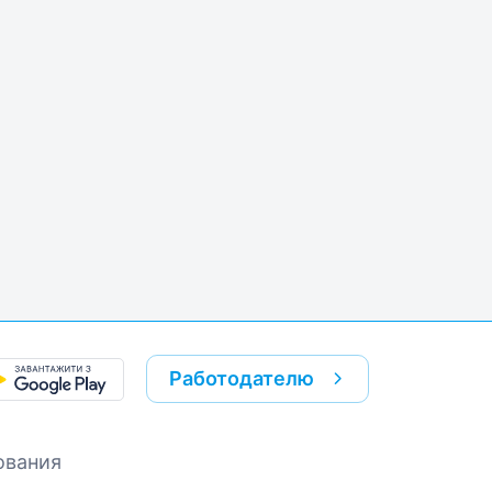
k
re link
Работодателю
ования