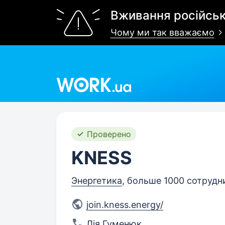
Вживання російськ
Чому ми так вважаємо
Work.ua
Проверено
KNESS
Энергетика
, больше 1000 сотрудн
join.kness.energy/
Лія Гуменюк