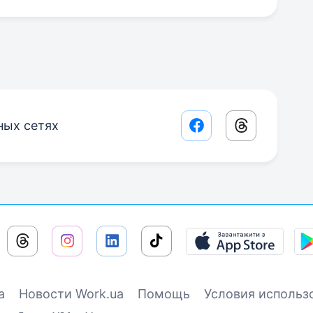
ных сетях
Facebook share lin
Threads sha
а
Новости Work.ua
Помощь
Условия использ