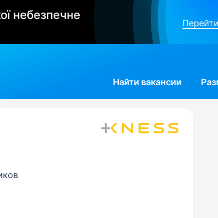
ої небезпечне
Перейти
Найти
вакансии
Раз
иков