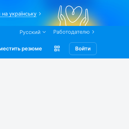
 на українську
Работодателю
Русский
местить
резюме
Войти