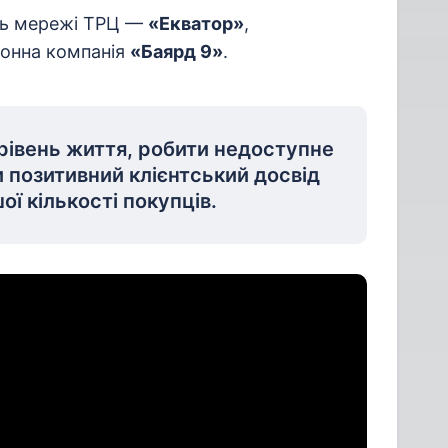
ть мережі ТРЦ —
«Екватор»
,
онна компанія
«Баярд 9»
.
рівень життя, робити недоступне
 позитивний клієнтський досвід
ої кількості покупців.