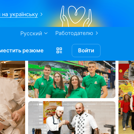
 на українську
Работодателю
Русский
местить
резюме
Войти