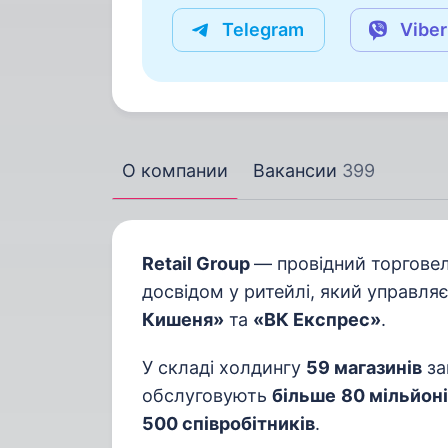
Telegram
Viber
О компании
Вакансии
399
Retail Group
— провідний торговел
досвідом у ритейлі, який управл
Кишеня»
та
«ВК Експрес»
.
У складі холдингу
59 магазинів
за
обслуговують
більше
80 мільйоні
500 співробітників
.