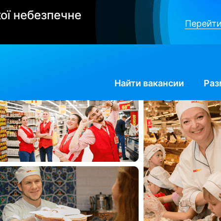
ої небезпечне
Перейти
Найти
вакансии
Раз