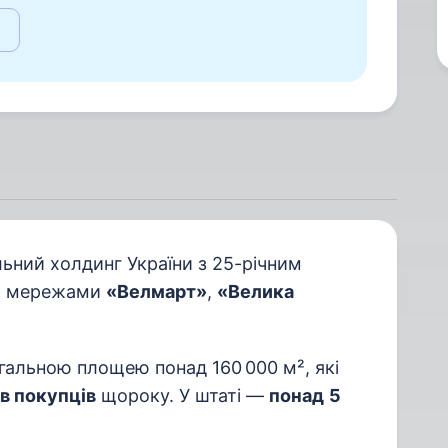
ьний холдинг України з 25-річним
яє мережами
«Велмарт»
,
«Велика
гальною площею понад 160 000 м², які
в покупців
щороку. У штаті —
понад
5