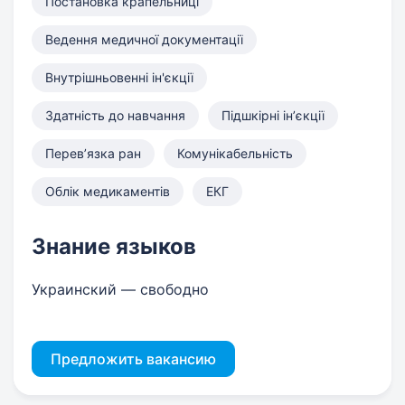
Постановка крапельниці
Ведення медичної документації
Внутрішньовенні ін'єкції
Здатність до навчання
Підшкірні інʼєкції
Перевʼязка ран
Комунікабельність
Облік медикаментів
ЕКГ
Знание языков
Украинский — свободно
Предложить вакансию