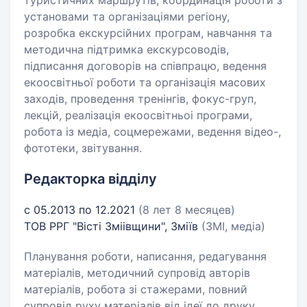
туристичних маршрутів, координація роботи з
установами та організаціями регіону,
розробка екскурсійних програм, навчання та
методична підтримка екскурсоводів,
підписання договорів на співпрацю, ведення
екоосвітньої роботи та організація масових
заходів, проведення тренінгів, фокус-груп,
лекцій, реалізація екоосвітньоі програми,
робота із медіа, соцмережами, ведення відео-,
фототеки, звітування.
Редакторка відділу
с 05.2013 по 12.2021
(8 лет 8 месяцев)
ТОВ РРГ "Вісті Зміівщини", Зміїв
(ЗМІ, медіа)
Планування роботи, написання, редагування
матеріалів, методичний супровід авторів
матеріалів, робота зі стажерами, повний
супровід руху матеріалів від ідеї до друку,