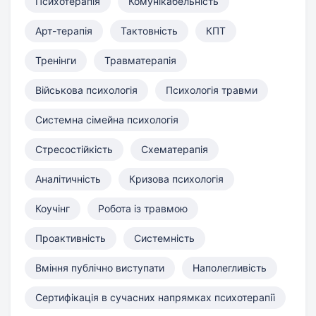
Психотерапія
Комунікабельність
Арт-терапія
Тактовність
КПТ
Тренінги
Травматерапія
Військова психологія
Психологія травми
Системна сімейна психологія
Стресостійкість
Схематерапія
Аналітичність
Кризова психологія
Коучінг
Робота із травмою
Проактивність
Системність
Вміння публічно виступати
Наполегливість
Сертифікація в сучасних напрямках психотерапії