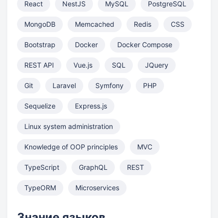
React
NestJS
MySQL
PostgreSQL
MongoDB
Memcached
Redis
CSS
Bootstrap
Docker
Docker Compose
REST API
Vue.js
SQL
JQuery
Git
Laravel
Symfony
PHP
Sequelize
Express.js
Linux system administration
Knowledge of OOP principles
MVC
TypeScript
GraphQL
REST
TypeORM
Microservices
Знание языков