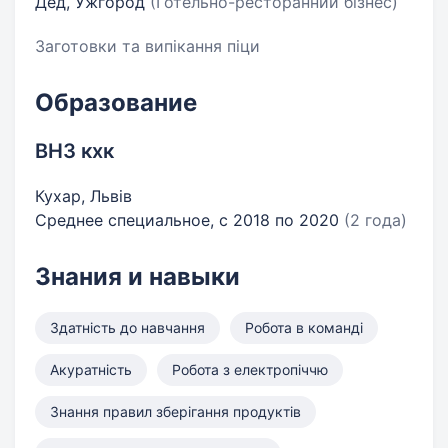
Дед, Ужгород
(Готельно-ресторанний бізнес)
Заготовки та випікання піци
Образование
ВНЗ кхк
Кухар, Львів
Среднее специальное, с 2018 по 2020
(2 года)
Знания и навыки
Здатність до навчання
Робота в команді
Акуратність
Робота з електропіччю
Знання правил зберігання продуктів