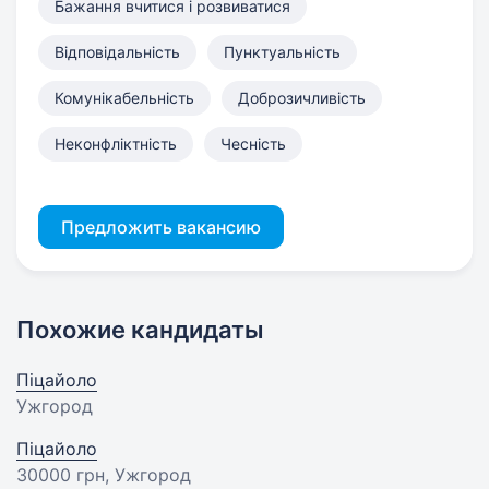
Бажання вчитися і розвиватися
Відповідальність
Пунктуальність
Комунікабельність
Доброзичливість
Неконфліктність
Чесність
Предложить вакансию
Похожие кандидаты
Піцайоло
Ужгород
Піцайоло
30000 грн
, Ужгород