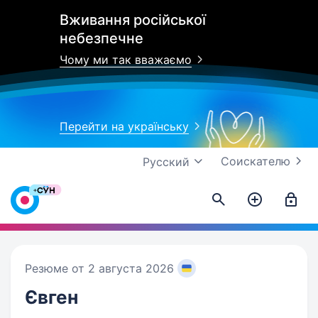
Вживання російської
небезпечне
Чому ми так вважаємо
Перейти на українську
Соискателю
Русский
Резюме от 2 августа 2026
Євген