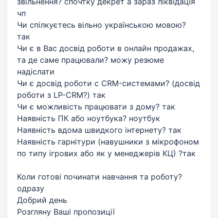
звільнення? спочтку декрет а зараз ліквідація
чп
Чи спілкуєтесь вільно українською мовою?
так
Чи є в Вас досвід роботи в онлайн продажах,
та де саме працювали? можу резюме
надіслати
Чи є досвід роботи с СRM-системами? (досвід
роботи з LP-CRM?) так
Чи є можливість працювати з дому? так
Наявність ПК або ноутбука? ноутбук
Наявність вдома швидкого інтернету? так
Наявність гарнітури (навушники з мікрофоном
по типу ігрових або як у менеджерів КЦ) ?так
Коли готові починати навчання та роботу?
одразу
Добрий день
Розгляну Ваші пропозиції