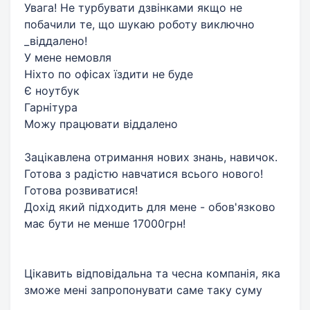
Увага! Не турбувати дзвінками якщо не
побачили те, що шукаю роботу виключно
_віддалено!
У мене немовля
Ніхто по офісах їздити не буде
Є ноутбук
Гарнітура
Можу працювати віддалено
Зацікавлена ​​отримання нових знань, навичок.
Готова з радістю навчатися всього нового!
Готова розвиватися!
Дохід який підходить для мене - обов'язково
має бути не менше 17000грн!
Цікавить відповідальна та чесна компанія, яка
зможе мені запропонувати саме таку суму