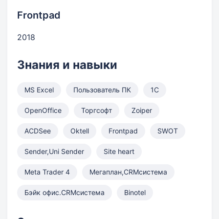
Frontpad
2018
Знания и навыки
MS Excel
Пользователь ПК
1С
OpenOffice
Торгсофт
Zoiper
ACDSee
Oktell
Frontpad
SWOT
Sender,Uni Sender
Site heart
Meta Trader 4
Мегаплан,CRMсистема
Бэйк офис.CRMсистема
Binotel