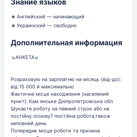
Знание языков
Английский — начинающий
Украинский — свободно
Дополнительная информация
↘️АНКЕТА↙️
Розраховую на зарплатню на місяць (від-до):
від 15 000 й максимально
Фактичне місце находження (населений
пункт): Кам янське Дніпропетровська обл
Шукаєте роботу на певний строк або на
постійну основу? постійна робота,також
неповний день
Попереднє місце роботи та причина