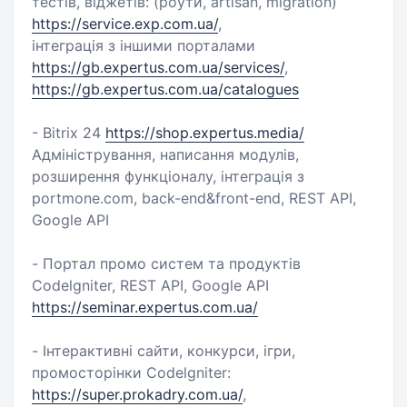
тестів, віджетів: (роути, artisan, migration)
https://service.exp.com.ua/
,
інтеграція з іншими порталами
https://gb.expertus.com.ua/services/
,
https://gb.expertus.com.ua/catalogues
- Bitrix 24
https://shop.expertus.media/
Адміністрування, написання модулів,
розширення функціоналу, інтеграція з
portmone.com, back-end&front-end, REST API,
Google API
- Портал промо систем та продуктів
Codelgniter, REST API, Google API
https://seminar.expertus.com.ua/
- Інтерактивні сайти, конкурси, ігри,
промосторінки Codelgniter:
https://super.prokadry.com.ua/
,