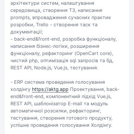
архітектури систем, налаштування
середовища, створення ТЗ, написання
prompts, впровадження сучасних практик
розробки, Trello - створення таск та
документації;
- back-end&front-end, розробка функціоналу,
написання бізнес-логіки, розширення
функціоналу, рефакторинг (OpenCart core),
чистий php, оптимізація sql запросів та бд,
REST API, Node.js, Vue.js, тестування.
- ERP система проведення голосування
холдінгу
https://aktg.app
Проектування, back-
end&front-end, компонентний підхід Vue.js,
REST API, шаблонізатор E-mail та модуль
автоматичної розсилки, рефакторинг,
тестування, створення готового продукту,
успішне проведення голосування Холдінгу.