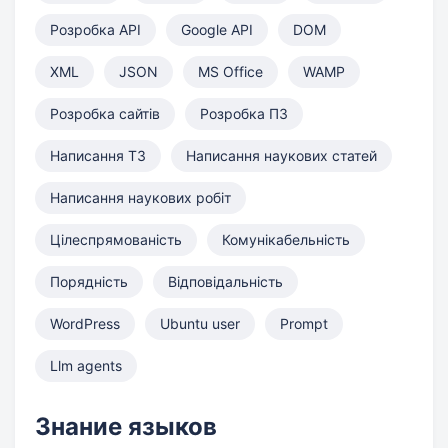
Розробка API
Google API
DOM
XML
JSON
MS Office
WAMP
Розробка сайтів
Розробка ПЗ
Написання ТЗ
Написання наукових статей
Написання наукових робіт
Цілеспрямованість
Комунікабельність
Порядність
Відповідальність
WordPress
Ubuntu user
Prompt
Llm agents
Знание языков