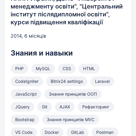
менеджменту освіти", "Центральний
інститут післядипломної освіти",
курси підвищення кваліфікації
2014, 6 місяців
Знания и навыки
PHP
MySQL
CSS
HTML
CodeIgniter
Bitrix24 settings
Laravel
JavaScript
Знання принципів ООП
JQuery
Git
AJAX
Рефакторинг
Bootstrap
Знання принципів MVC
VS Code
Docker
GitLab
Postman