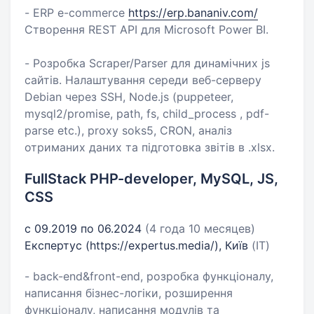
- ERP e-commerce
https://erp.bananiv.com/
Створення REST API для Microsoft Power BI.
- Розробка Scraper/Parser для динамічних js
сайтів. Налаштування середи веб-серверу
Debian через SSH, Node.js (puppeteer,
mysql2/promise, path, fs, child_process , pdf-
parse etc.), proxy soks5, CRON, аналіз
отриманих даних та підготовка звітів в .xlsx.
FullStack PHP-developer, MySQL, JS,
CSS
с 09.2019 по 06.2024
(4 года 10 месяцев)
Експертус (https://expertus.media/), Київ
(IT)
- back-end&front-end, розробка функціоналу,
написання бізнес-логіки, розширення
функціоналу, написання модулів та