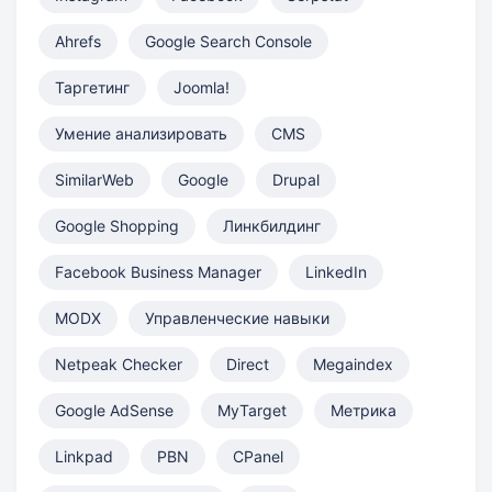
Ahrefs
Google Search Console
Таргетинг
Joomla!
Умение анализировать
CMS
SimilarWeb
Google
Drupal
Google Shopping
Линкбилдинг
Facebook Business Manager
LinkedIn
MODX
Управленческие навыки
Netpeak Checker
Direct
Megaindex
Google AdSense
MyTarget
Метрика
Linkpad
PBN
CPanel