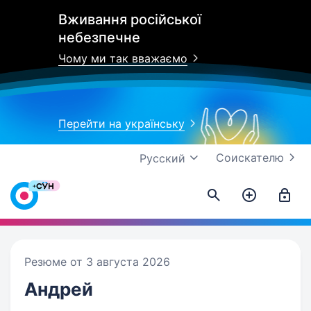
Вживання російської
небезпечне
Чому ми так вважаємо
Перейти на українську
Соискателю
Русский
Резюме от 3 августа 2026
Андрей