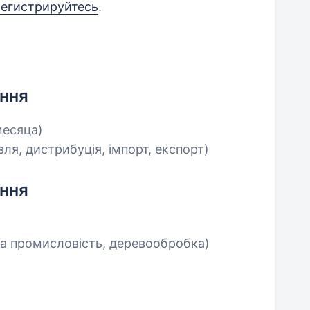
регистрируйтесь
.
ення
месяца)
вля, дистрибуція, імпорт, експорт)
ення
на промисловість, деревообробка)