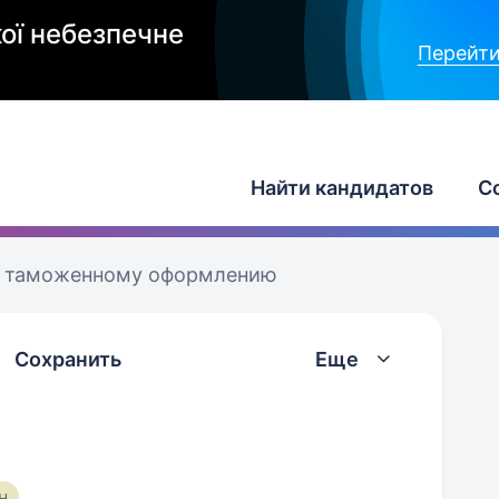
ої небезпечне
Перейти
Найти кандидатов
С
о таможенному оформлению
Сохранить
Еще
н