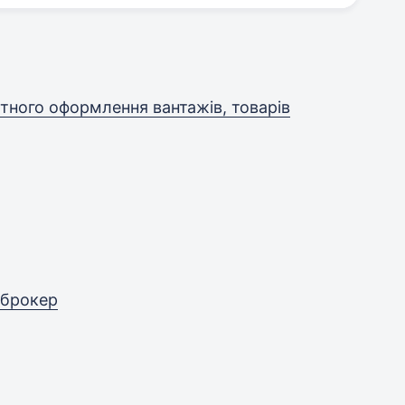
итного оформлення вантажів, товарів
 брокер