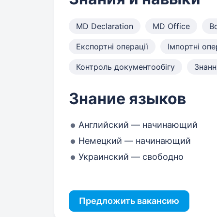
MD Declaration
MD Office
Во
Експортні операції
Імпортні опе
Контроль документообігу
Знанн
Знание языков
Английский — начинающий
Немецкий — начинающий
Украинский — свободно
Предложить вакансию