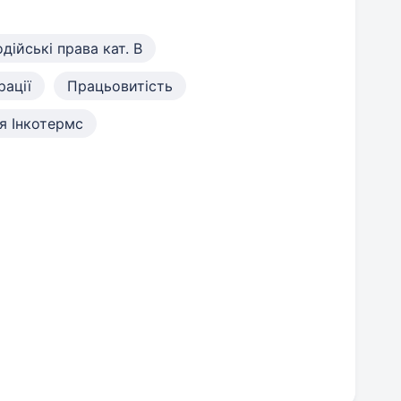
дійські права кат. B
рації
Працьовитість
я Інкотермс