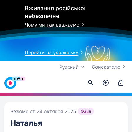
Вживання російської
небезпечне
Чому ми так вважаємо
Перейти на українську
Соискателю
Русский
Резюме от 24 октября 2025
Файл
Наталья