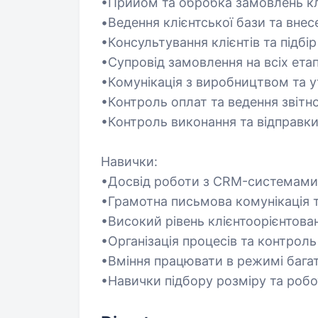
•Прийом та обробка замовлень клі
•Ведення клієнтської бази та вне
•Консультування клієнтів та підбір
•Супровід замовлення на всіх ета
•Комунікація з виробництвом та 
•Контроль оплат та ведення звітно
•Контроль виконання та відправк
Навички:
•Досвід роботи з CRM-системами
•Грамотна письмова комунікація т
•Високий рівень клієнтоорієнтова
•Організація процесів та контроль
•Вміння працювати в режимі бага
•Навички підбору розміру та робо