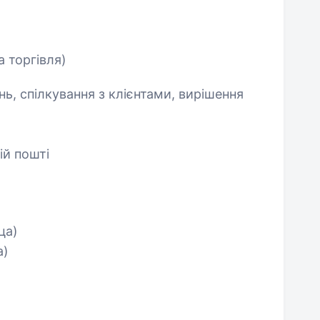
а торгівля)
, спілкування з клієнтами, вирішення
ій пошті
ца)
а)