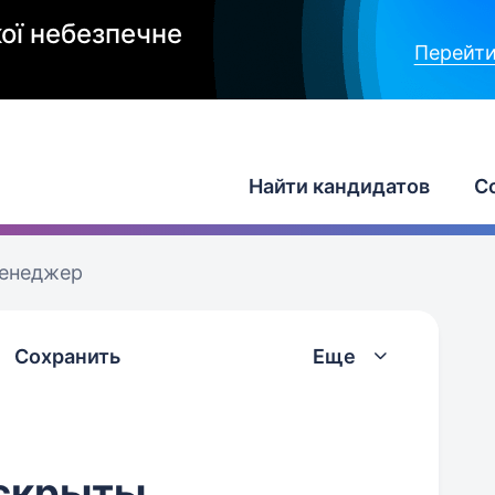
ої небезпечне
Перейти
Найти кандидатов
С
менеджер
Сохранить
Еще
скрыты