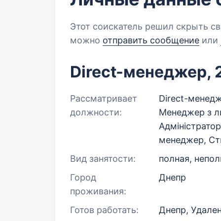
Этот соискатель решил скрыть св
можно
отправить сообщение
или
Direct-менеджер, 
Рассматривает
Direct-менедж
должности:
Менеджер з ли
Адміністратор
менеджер, Ст
Вид занятости:
полная, непол
Город
Днепр
проживания:
Готов работать:
Днепр, Удале