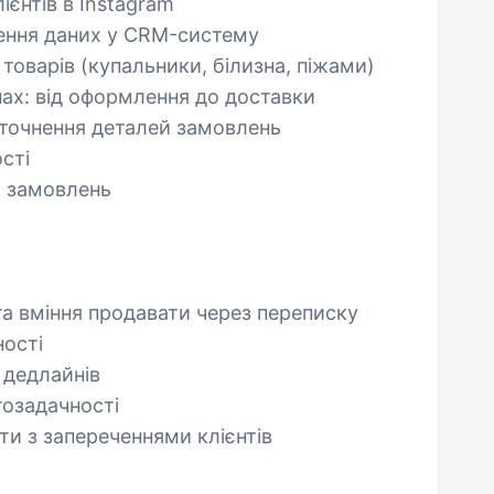
єнтів в Instagram
сення даних у CRM-систему
 товарів (купальники, білизна, піжами)
пах: від оформлення до доставки
уточнення деталей замовлень
сті
и замовлень
а вміння продавати через переписку
ності
 дедлайнів
тозадачності
ти з запереченнями клієнтів