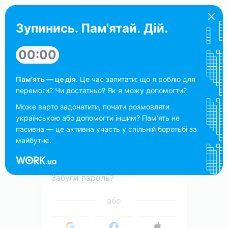
Зупинись. Пам'ятай. Дій.
Вхід роботодавця
00:00
Пам'ять — це дія.
Це час запитати: що я роблю для
перемоги? Чи достатньо? Як я можу допомогти?
Може варто задонатити, почати розмовляти
українською або допомогти іншим? Пам'ять не
пасивна — це активна участь у спільній боротьбі за
майбутнє.
Увійти
Work.ua
Забули пароль?
або