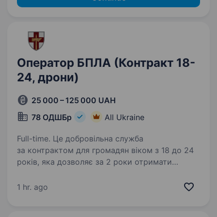
Оператор БПЛА (Контракт 18-
24, дрони)
25 000 – 125 000 UAH
78 ОДШБр
All Ukraine
Full-time. Це добровільна служба
за контрактом для громадян віком з 18 до 24
років, яка дозволяє за 2 роки отримати
конкурентні виплати, престижний досвід
та соціальні гарантії, яких немає у цивільному
1 hr. ago
житті. Вимоги: дотримання…