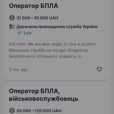
Оператор БПЛА
31 000 – 35 000 UAH
Державна прикордонна служба України
Lviv
Full-time. We are also ready to hire a student.
Військова служба на посаді «Оператор
безпілотного літального апарату» в
підрозділах Львівського прикордонного загону
Вимоги: базові знання з керування коптером;
2 hrs. ago
розбиратись в метеорології та навігації;
розумітись…
Оператор БПЛА,
військовослужбовець
20 000 – 120 000 UAH