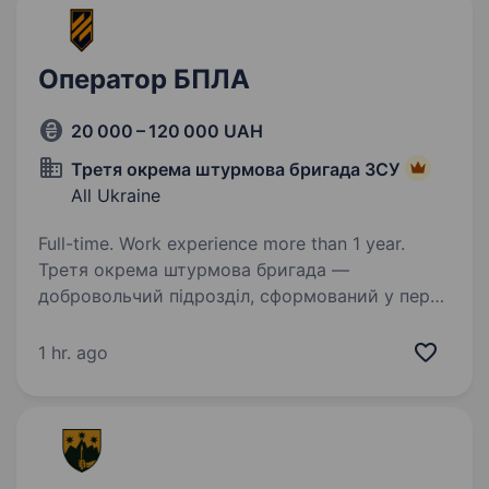
Оператор БПЛА
20 000 – 120 000 UAH
Третя окрема штурмова бригада ЗСУ
All Ukraine
Full-time. Work experience more than 1 year.
Третя окрема штурмова бригада —
добровольчий підрозділ, сформований у перші
дні повномасштабного вторгнення.
Засновник — перший командир полку «Азов»
1 hr. ago
Андрій Білецький. Третя окрема штурмова
бригада сформована…