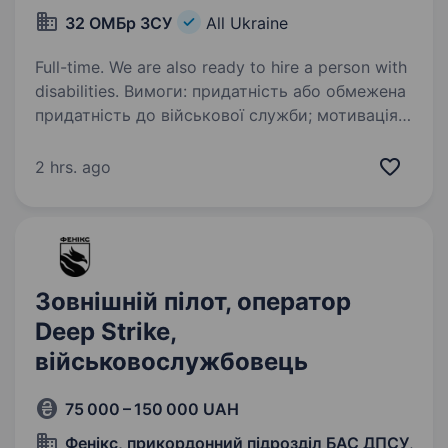
32 ОМБр ЗСУ
All Ukraine
Full-time. We are also ready to hire a person with
disabilities. Вимоги: придатність або обмежена
придатність до військової служби; мотивація
до служби та відповідальне ставлення
до виконання завдань; базові навички роботи
2 hrs. ago
з комп’ютером та сучасними технологіями;
готовність…
Зовнішній пілот, оператор
Deep Strike,
військовослужбовець
75 000 – 150 000 UAH
Фенікс, прикордонний підрозділ БАС ДПСУ
,