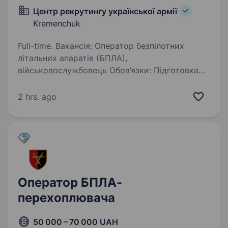
Центр рекрутингу української армії
Kremenchuk
Full-time. Вакансія: Оператор безпілотних
літальних апаратів (БПЛА),
військовослужбовець Обов’язки: Підготовка
та виконання польотів на безпілотних
літальних апаратах згідно з вказівками
2 hrs. ago
командування; Ведення спостережень…
Оператор БПЛА-
перехоплювача
50 000 – 70 000 UAH