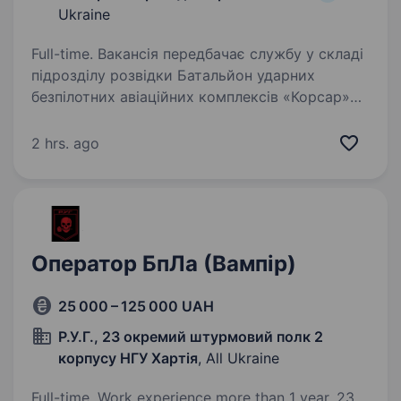
Ukraine
Full-time. Вакансія передбачає службу у складі
підрозділу розвідки Батальйон ударних
безпілотних авіаційних комплексів «Корсар»
38-мої окремої бригади морської піхоти
за короткий час від моменту створення
2 hrs. ago
продемонстрував високу…
Оператор БпЛа (Вампір)
25 000 – 125 000 UAH
Р.У.Г., 23 окремий штурмовий полк 2
корпусу НГУ Хартія
, All Ukraine
Full-time. Work experience more than 1 year. 23