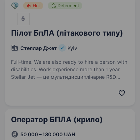
Hot
Deferment
Пілот БпЛА (літакового типу)
Стеллар Джет
Kyiv
Full-time. We are also ready to hire a person with
disabilities. Work experience more than 1 year.
Stellar Jet — це мультидисциплінарне R&D
бюро та експериментальне виробництво. Наші
проєкти вже довели свою ефективність, і
ми продовжуємо активну роботу над
перспективними розробками. Зараз
ми в пошуку Пілота-тестувальника…
Оператор БПЛА (крило)
50 000 – 130 000 UAH