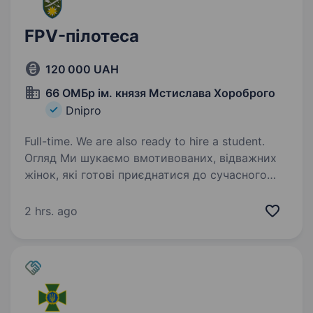
FPV-пілотеса
120 000 UAH
66 ОМБр ім. князя Мстислава Хороброго
Dnipro
Full-time. We are also ready to hire a student.
Огляд Ми шукаємо вмотивованих, відважних
жінок, які готові приєднатися до сучасного
бойового підрозділу батальйону безпілотних
систем Mara на посаду Оператор FPV-дрона.
2 hrs. ago
Якщо тобі близьке технічне мислення,
ти маєш…