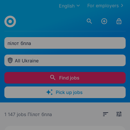
For employers
English
пілот бпла
All Ukraine
Find jobs
Pick up jobs
1 147 jobs
Пілот бпла