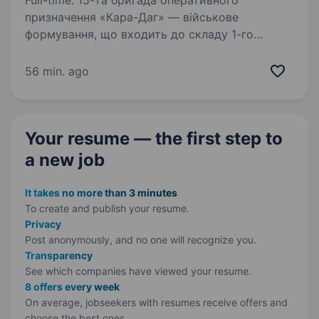
Full-time. 15-та бригада оперативного
призначення «Кара-Даг» — військове
формування, що входить до складу 1-го
корпусу Національної Гвардії України «Азов».
Бригада шукає фахівців в батальйони та інші
56 min. ago
підрозділи. Обов’язки:…
Your resume — the first step
to
a new job
It takes no more than 3 minutes
To create and publish your
resume.
Privacy
Post anonymously, and no one will recognize you.
Transparency
See which companies have viewed your resume.
8 offers every week
On average, jobseekers with resumes receive offers and
choose the best ones.