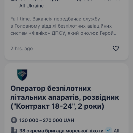
All Ukraine
Full-time. Вакансія передбачає службу
в Головному відділі безпілотних авіаційних
систем «Фенікс» ДПСУ, який очолює Герой
України полковник Дмитро Олексюк. Це
підрозділ, який за неповний 2025 рік уразив
2 hrs. ago
14 000 цілей на суму…
Оператор безпілотних
літальних апаратів, розвідник
("Контракт 18-24", 2 роки)
130 000 – 270 000 UAH
38 окрема бригада морської піхоти
All