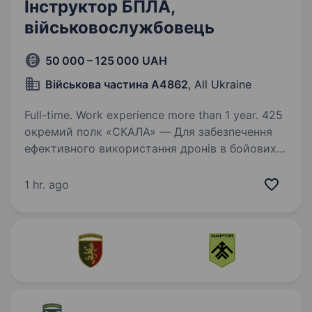
Інструктор БПЛА,
військовослужбовець
50 000 – 125 000 UAH
Військова частина А4862
, All Ukraine
Full-time. Work experience more than 1 year. 425
окремий полк «СКАЛА» — Для забезпечення
ефективного використання дронів в бойових
умовах, зокрема для ведення розвідки,
корегування вогню, нанесення ударів та
1 hr. ago
підтримки підрозділів у зоні бойових дій,
кожного…