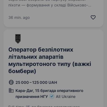
піхоти — формування у складі Військово-
Морських Сил Збройних Сил України у місті
Одеса (раніше — 126-та окрема бригада
36 min. ago
територіальної оборони). ОБОВ’ЯЗКИ…
Оператор безпілотних
літальних апаратів
мультиротоного типу (важкі
бомбери)
25 000 – 125 000 UAH
Кара-Даг, 15 бригада оперативного
призначення НГУ
All Ukraine