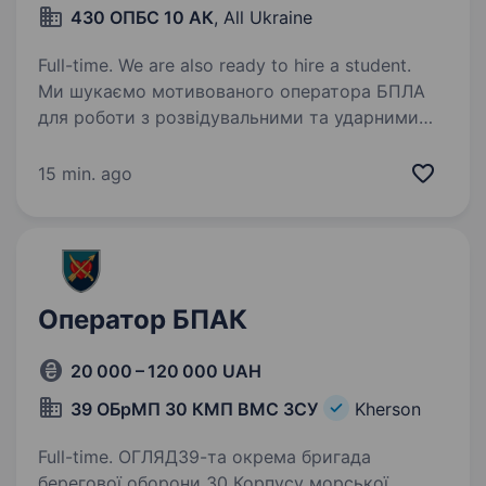
430 ОПБС 10 АК
, All Ukraine
Full-time. We are also ready to hire a student.
Ми шукаємо мотивованого оператора БПЛА
для роботи з розвідувальними та ударними
безпілотними системами літакового типу
(«крило»). Обов’язки Підготовка БПЛА
15 min. ago
до вильоту Керування дроном під час
виконання бойових…
Оператор БПАК
20 000 – 120 000 UAH
39 ОБрМП 30 КМП ВМС ЗСУ
Kherson
Full-time. ОГЛЯД39-та окрема бригада
берегової оборони 30 Корпусу морської